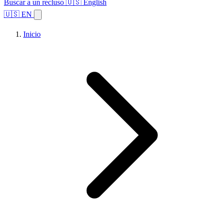
Buscar a un recluso
🇺🇸 English
🇺🇸 EN
Inicio
Explorar estados
Temas
Búsqueda de instalaciones
Inicio