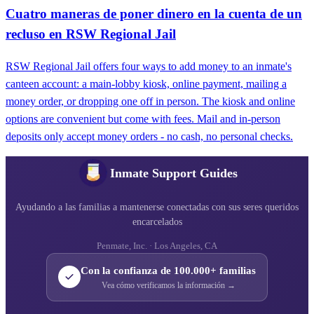
Cuatro maneras de poner dinero en la cuenta de un
recluso en RSW Regional Jail
RSW Regional Jail offers four ways to add money to an inmate's
canteen account: a main-lobby kiosk, online payment, mailing a
money order, or dropping one off in person. The kiosk and online
options are convenient but come with fees. Mail and in-person
deposits only accept money orders - no cash, no personal checks.
Inmate Support Guides
Ayudando a las familias a mantenerse conectadas con sus seres queridos
encarcelados
Penmate, Inc. · Los Angeles, CA
Con la confianza de 100.000+ familias
Vea cómo verificamos la información →