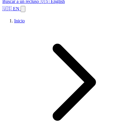
Buscar a un recluso
🇺🇸 English
🇺🇸 EN
Inicio
Explorar estados
Temas
Búsqueda de instalaciones
Inicio