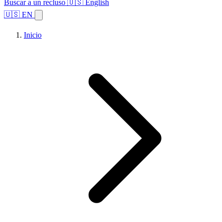
Buscar a un recluso
🇺🇸 English
🇺🇸 EN
Inicio
Explorar estados
Temas
Búsqueda de instalaciones
Inicio