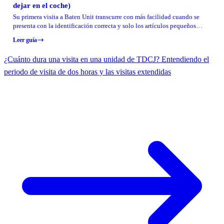
dejar en el coche)
Su primera visita a Baten Unit transcurre con más facilidad cuando se
presenta con la identificación correcta y solo los artículos pequeños
permitidos más allá del perímetro protegido. Use las listas de verificación
Leer guía
a continuación para empacar una vez, aparcar una vez y evitar que lo
rechacen en la puerta.
¿Cuánto dura una visita en una unidad de TDCJ? Entendiendo el
periodo de visita de dos horas y las visitas extendidas