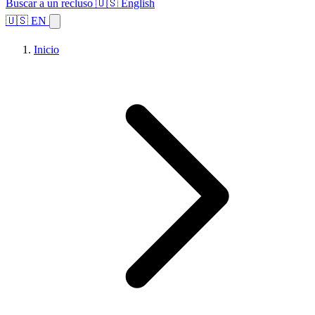
Buscar a un recluso
🇺🇸 English
🇺🇸 EN
Inicio
Explorar estados
Temas
Búsqueda de instalaciones
Inicio