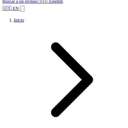
Buscar a un recluso
🇺🇸 English
🇺🇸 EN
Inicio
Explorar estados
Temas
Búsqueda de instalaciones
Inicio