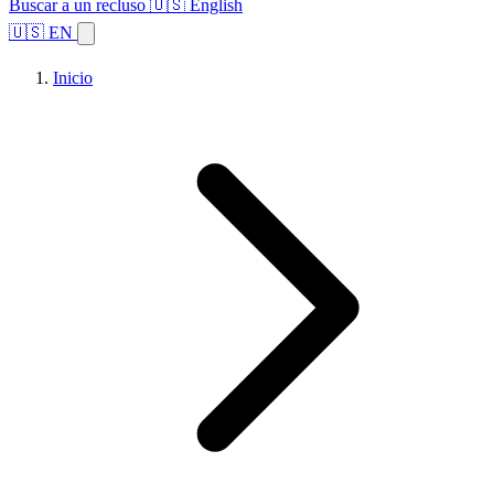
Buscar a un recluso
🇺🇸 English
🇺🇸 EN
Inicio
Explorar estados
Temas
Búsqueda de instalaciones
Inicio