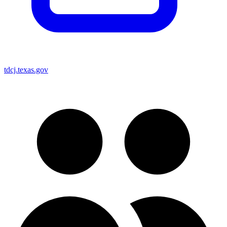
tdcj.texas.gov