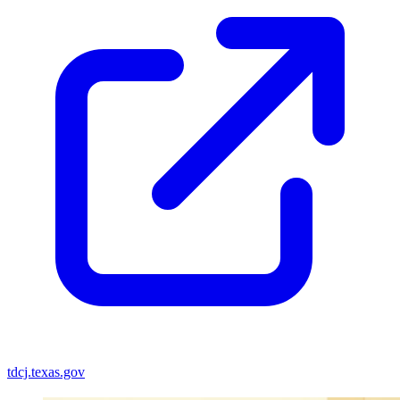
tdcj.texas.gov