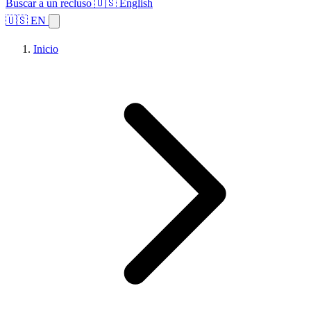
Buscar a un recluso
🇺🇸 English
🇺🇸 EN
Inicio
Explorar estados
Temas
Búsqueda de instalaciones
Inicio