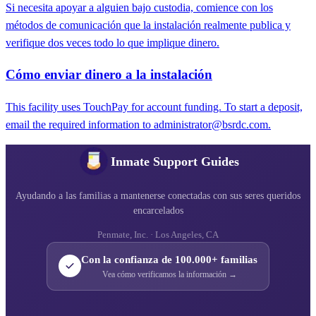
Si necesita apoyar a alguien bajo custodia, comience con los
métodos de comunicación que la instalación realmente publica y
verifique dos veces todo lo que implique dinero.
Cómo enviar dinero a la instalación
This facility uses TouchPay for account funding. To start a deposit,
email the required information to administrator@bsrdc.com.
Inmate Support Guides
Ayudando a las familias a mantenerse conectadas con sus seres queridos
encarcelados
Penmate, Inc. · Los Angeles, CA
Con la confianza de 100.000+ familias
Vea cómo verificamos la información →