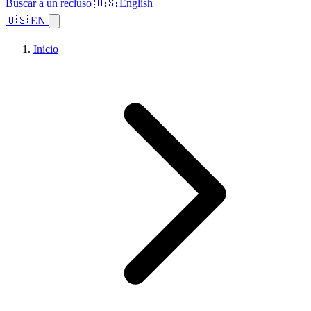
Buscar a un recluso
🇺🇸 English
🇺🇸 EN
Inicio
Explorar estados
Temas
Búsqueda de instalaciones
Inicio