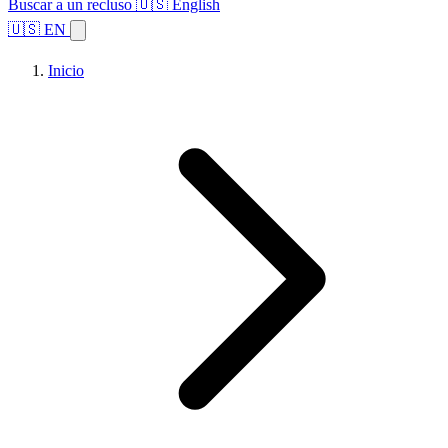
Buscar a un recluso
🇺🇸 English
🇺🇸 EN
Inicio
Explorar estados
Temas
Búsqueda de instalaciones
Inicio