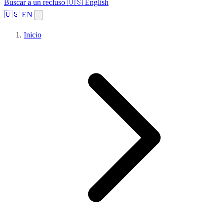
Buscar a un recluso
🇺🇸 English
🇺🇸 EN
Inicio
Explorar estados
Temas
Búsqueda de instalaciones
Inicio