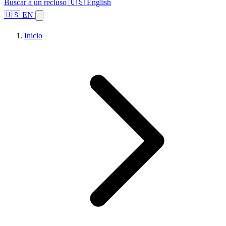
Buscar a un recluso
🇺🇸 English
🇺🇸 EN
Inicio
Explorar estados
Temas
Búsqueda de instalaciones
Inicio