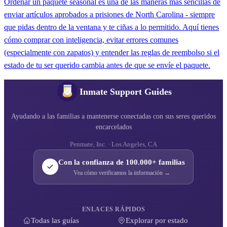
Ordenar un paquete seasonal es una de las maneras más sencillas de
enviar artículos aprobados a prisiones de North Carolina - siempre
que pidas dentro de la ventana y te ciñas a lo permitido. Aquí tienes
cómo comprar con inteligencia, evitar errores comunes
(especialmente con zapatos) y entender las reglas de reembolso si el
estado de tu ser querido cambia antes de que se envíe el paquete.
Inmate Support Guides
Ayudando a las familias a mantenerse conectadas con sus seres queridos
encarcelados
Penmate, Inc. · Los Angeles, CA
Con la confianza de 100.000+ familias
Vea cómo verificamos la información →
ENLACES RÁPIDOS
Todas las guías
Explorar por estado