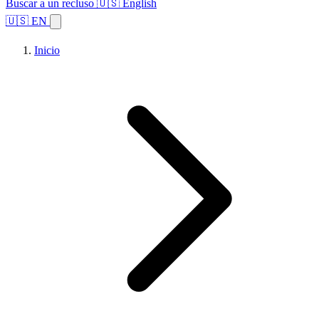
Buscar a un recluso
🇺🇸 English
🇺🇸 EN
Inicio
Explorar estados
Temas
Búsqueda de instalaciones
Inicio