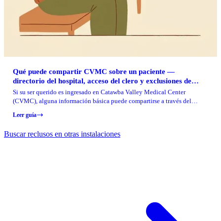
Qué puede compartir CVMC sobre un paciente —
directorio del hospital, acceso del clero y exclusiones de
recaudación de fondos (para familias)
Si su ser querido es ingresado en Catawba Valley Medical Center
(CVMC), alguna información básica puede compartirse a través del
directorio del hospital, a menos que el paciente diga al hospital que no.
Leer guía
Aquí está lo que puede incluir, cómo funcionan las solicitudes del clero y
a dónde acudir para limitar la información o darse de baja.
Buscar reclusos en otras instalaciones