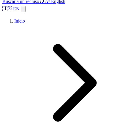
Buscar a un recluso
🇺🇸 English
🇺🇸 EN
Inicio
Explorar estados
Temas
Búsqueda de instalaciones
Inicio