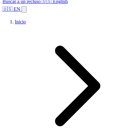
Buscar a un recluso
🇺🇸 English
🇺🇸 EN
Inicio
Explorar estados
Temas
Búsqueda de instalaciones
Inicio