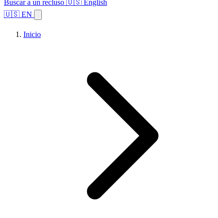
Buscar a un recluso
🇺🇸 English
🇺🇸 EN
Inicio
Explorar estados
Temas
Búsqueda de instalaciones
Inicio