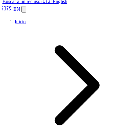
Buscar a un recluso
🇺🇸 English
🇺🇸 EN
Inicio
Explorar estados
Temas
Búsqueda de instalaciones
Inicio