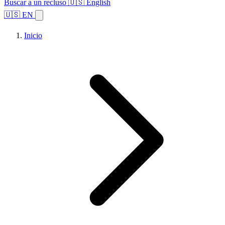
Buscar a un recluso
🇺🇸 English
🇺🇸 EN
Inicio
Explorar estados
Temas
Búsqueda de instalaciones
Inicio