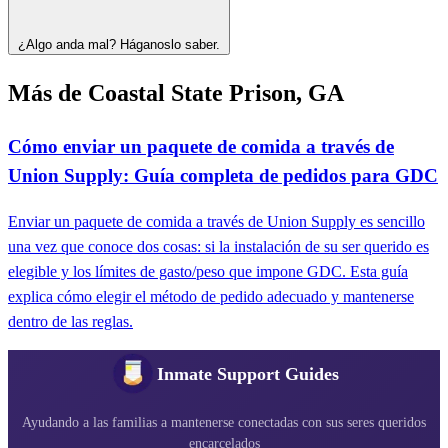
¿Algo anda mal? Háganoslo saber.
Más de Coastal State Prison, GA
Cómo enviar un paquete de comida a través de
Union Supply: Guía completa de pedidos para GDC
Enviar un paquete de comida a través de Union Supply es sencillo
una vez que conoce dos cosas: si la instalación de su ser querido es
elegible y los límites de gasto/peso que impone GDC. Esta guía
explica cómo elegir el método de pedido adecuado y mantenerse
dentro de las reglas.
Inmate Support Guides
Ayudando a las familias a mantenerse conectadas con sus seres queridos
encarcelados