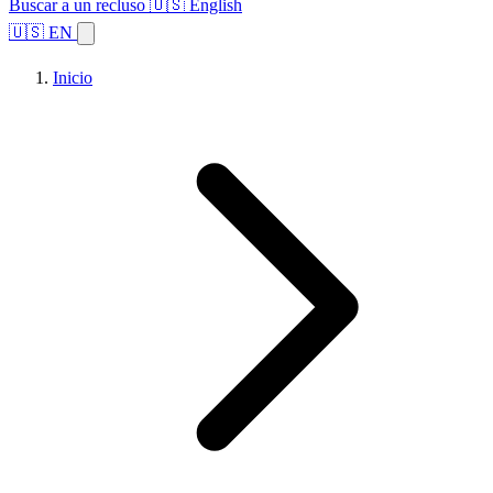
Buscar a un recluso
🇺🇸 English
🇺🇸 EN
Inicio
Explorar estados
Temas
Búsqueda de instalaciones
Inicio