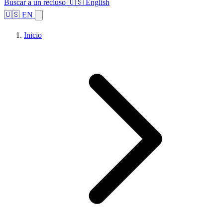
Buscar a un recluso
🇺🇸 English
🇺🇸 EN
Inicio
Explorar estados
Temas
Búsqueda de instalaciones
Inicio