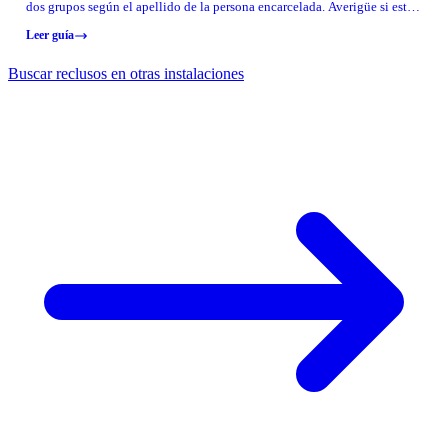
dos grupos según el apellido de la persona encarcelada. Averigüe si está
en el grupo A–L o M–Z y luego combínelo con los fines de semana
Leer guía
etiquetados en el calendario oficial.
Buscar reclusos en otras instalaciones