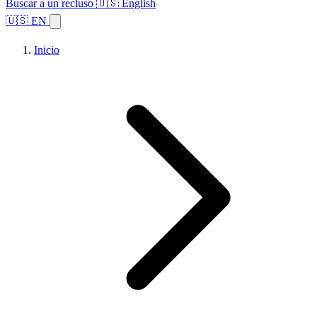
Buscar a un recluso
🇺🇸 English
🇺🇸 EN
Inicio
Explorar estados
Temas
Búsqueda de instalaciones
Inicio