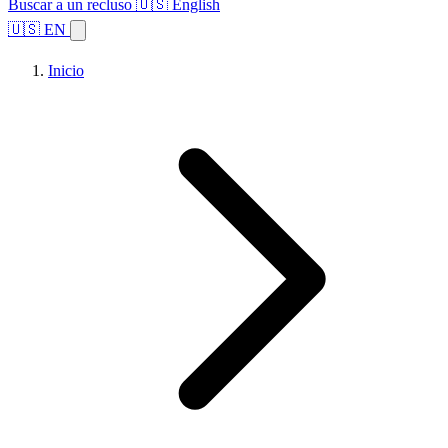
Buscar a un recluso
🇺🇸 English
🇺🇸 EN
Inicio
Explorar estados
Temas
Búsqueda de instalaciones
Inicio