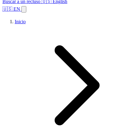
Buscar a un recluso
🇺🇸 English
🇺🇸 EN
Inicio
Explorar estados
Temas
Búsqueda de instalaciones
Inicio