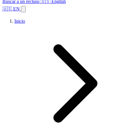
Buscar a un recluso
🇺🇸 English
🇺🇸 EN
Inicio
Explorar estados
Temas
Búsqueda de instalaciones
Inicio