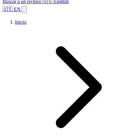
Buscar a un recluso
🇺🇸 English
🇺🇸 EN
Inicio
Explorar estados
Temas
Búsqueda de instalaciones
Inicio