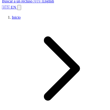
Buscar a un recluso
🇺🇸 English
🇺🇸 EN
Inicio
Explorar estados
Temas
Búsqueda de instalaciones
Inicio