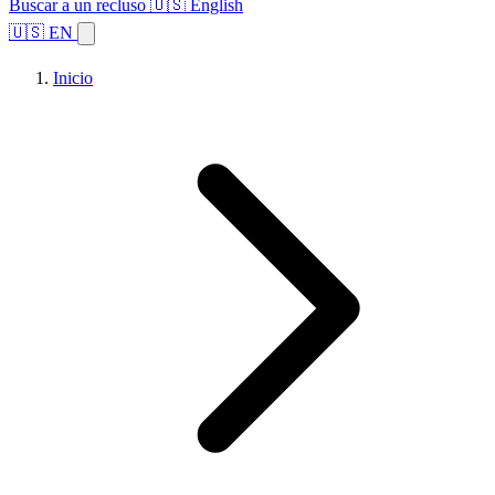
Buscar a un recluso
🇺🇸 English
🇺🇸 EN
Inicio
Explorar estados
Temas
Búsqueda de instalaciones
Inicio