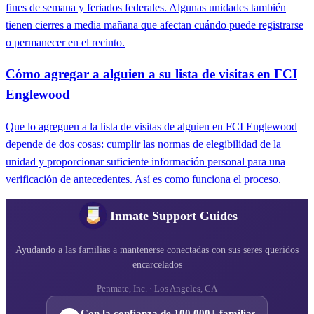
fines de semana y feriados federales. Algunas unidades también
tienen cierres a media mañana que afectan cuándo puede registrarse
o permanecer en el recinto.
Cómo agregar a alguien a su lista de visitas en FCI
Englewood
Que lo agreguen a la lista de visitas de alguien en FCI Englewood
depende de dos cosas: cumplir las normas de elegibilidad de la
unidad y proporcionar suficiente información personal para una
verificación de antecedentes. Así es como funciona el proceso.
Inmate Support Guides
Ayudando a las familias a mantenerse conectadas con sus seres queridos
encarcelados
Penmate, Inc. · Los Angeles, CA
Con la confianza de 100.000+ familias