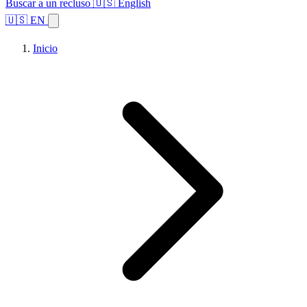
Buscar a un recluso
🇺🇸 English
🇺🇸 EN
Inicio
Explorar estados
Temas
Búsqueda de instalaciones
Inicio