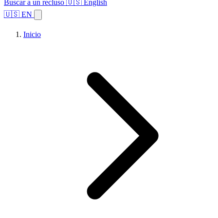
Buscar a un recluso
🇺🇸 English
🇺🇸 EN
Inicio
Explorar estados
Temas
Búsqueda de instalaciones
Inicio