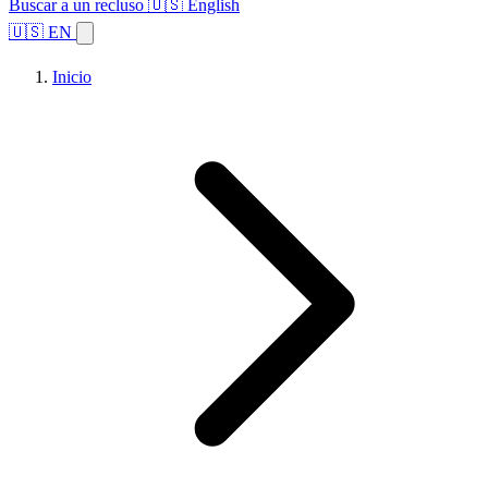
Buscar a un recluso
🇺🇸 English
🇺🇸 EN
Inicio
Explorar estados
Temas
Búsqueda de instalaciones
Inicio