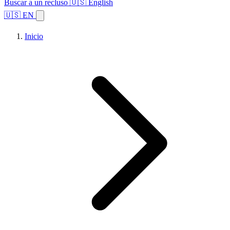
Buscar a un recluso
🇺🇸 English
🇺🇸 EN
Inicio
Explorar estados
Temas
Búsqueda de instalaciones
Inicio