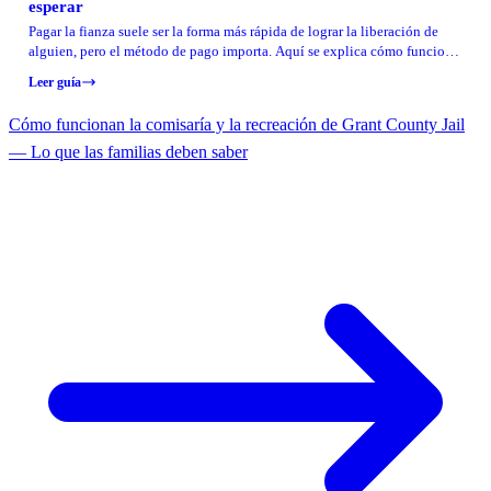
esperar
Pagar la fianza suele ser la forma más rápida de lograr la liberación de
alguien, pero el método de pago importa. Aquí se explica cómo funciona
la fianza en Grant County Jail—incluyendo PayPal, efectivo y el paso de
Leer guía
verificación que puede retrasar la liberación.
Cómo funcionan la comisaría y la recreación de Grant County Jail
— Lo que las familias deben saber