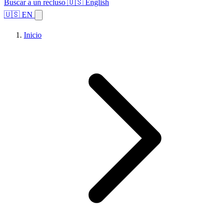
Buscar a un recluso
🇺🇸 English
🇺🇸 EN
Inicio
Explorar estados
Temas
Búsqueda de instalaciones
Inicio