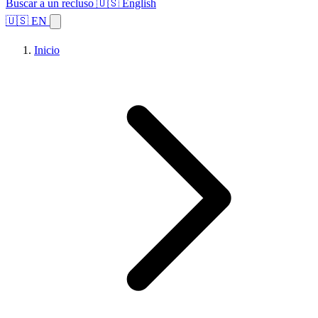
Buscar a un recluso
🇺🇸 English
🇺🇸 EN
Inicio
Explorar estados
Temas
Búsqueda de instalaciones
Inicio