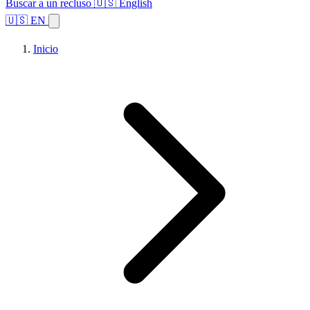
Buscar a un recluso
🇺🇸 English
🇺🇸 EN
Inicio
Explorar estados
Temas
Búsqueda de instalaciones
Inicio