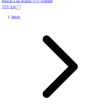
Buscar a un recluso
🇺🇸 English
🇺🇸 EN
Inicio
Explorar estados
Temas
Búsqueda de instalaciones
Inicio