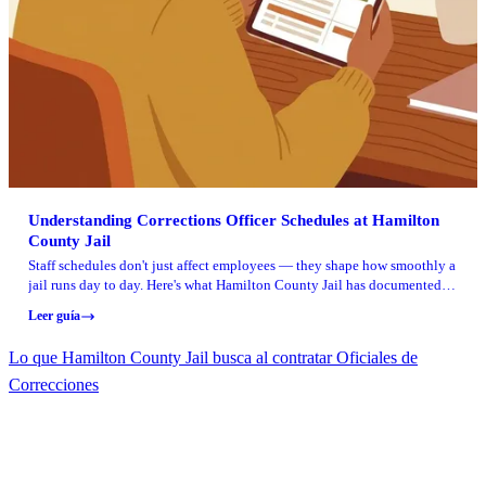
Understanding Corrections Officer Schedules at Hamilton
County Jail
Staff schedules don't just affect employees — they shape how smoothly a
jail runs day to day. Here's what Hamilton County Jail has documented
about Corrections Officer shifts and mandatory overtime, and what it
Leer guía
means for families trying to plan calls or visits.
Lo que Hamilton County Jail busca al contratar Oficiales de
Correcciones