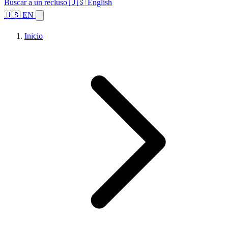
Buscar a un recluso
🇺🇸 English
🇺🇸 EN
Inicio
Explorar estados
Temas
Búsqueda de instalaciones
Inicio