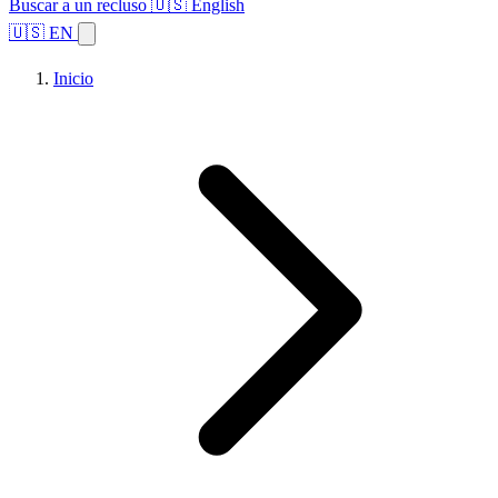
Buscar a un recluso
🇺🇸 English
🇺🇸 EN
Inicio
Explorar estados
Temas
Búsqueda de instalaciones
Inicio