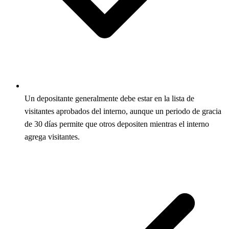
Un depositante generalmente debe estar en la lista de
visitantes aprobados del interno, aunque un periodo de gracia
de 30 días permite que otros depositen mientras el interno
agrega visitantes.