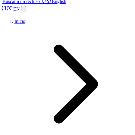
Buscar a un recluso
🇺🇸 English
🇺🇸 EN
Inicio
Explorar estados
Temas
Búsqueda de instalaciones
Inicio