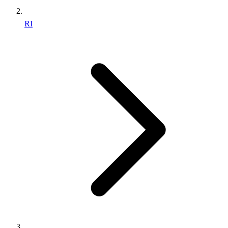
RI
Buscar a un recluso