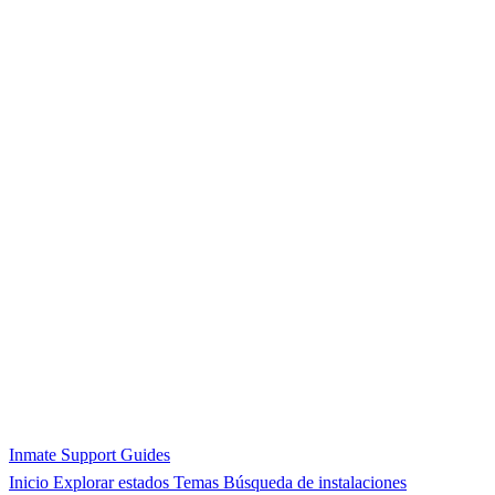
Inmate Support Guides
Inicio
Explorar estados
Temas
Búsqueda de instalaciones