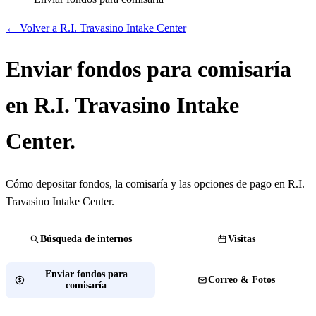
← Volver a R.I. Travasino Intake Center
Enviar fondos para comisaría
en R.I. Travasino Intake
Center.
Cómo depositar fondos, la comisaría y las opciones de pago en R.I.
Travasino Intake Center.
Búsqueda de internos
Visitas
Enviar fondos para
Correo & Fotos
comisaría