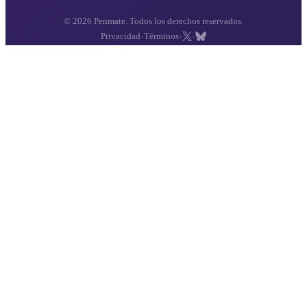
© 2026 Penmate. Todos los derechos reservados.
·
·
·
Privacidad
Términos