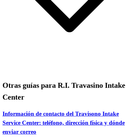
Otras guías para R.I. Travasino Intake
Center
Información de contacto del Travisono Intake
Service Center: teléfono, dirección física y dónde
enviar correo