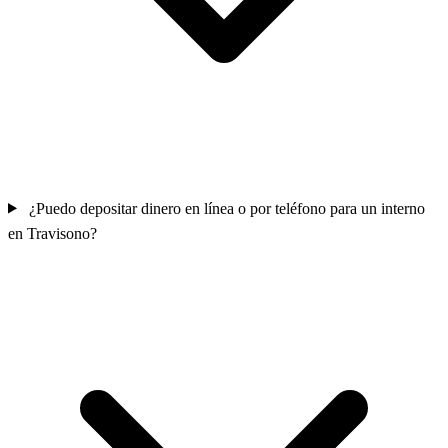
¿Puedo depositar dinero en línea o por teléfono para un interno
en Travisono?