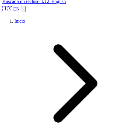
Buscar a un recluso
🇺🇸 English
🇺🇸 EN
Inicio
Explorar estados
Temas
Búsqueda de instalaciones
Inicio