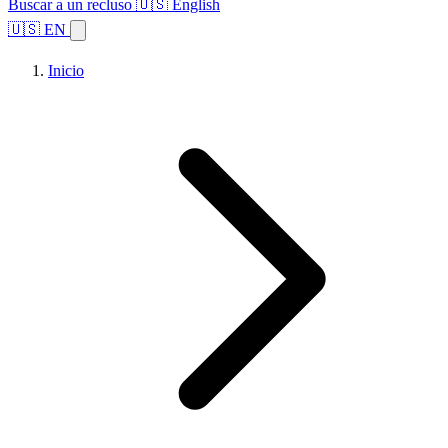
Buscar a un recluso
🇺🇸 English
🇺🇸 EN
Inicio
Explorar estados
Temas
Búsqueda de instalaciones
Inicio