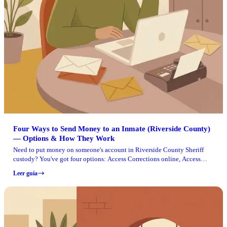
Four Ways to Send Money to an Inmate (Riverside County)
— Options & How They Work
Need to put money on someone's account in Riverside County Sheriff
custody? You've got four options: Access Corrections online, Access
Corrections by phone, a lobby kiosk at any jail facility, or a U.S. Postal
Leer guía
Money Order sent by mail. Which one works best depends on what you
have on hand—card, cash, or money order—and how fast you need the
funds to arrive.