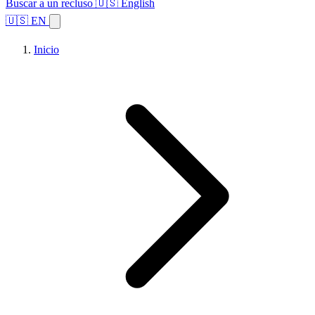
Buscar a un recluso
🇺🇸 English
🇺🇸 EN
Inicio
Explorar estados
Temas
Búsqueda de instalaciones
Inicio