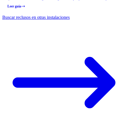
nieguen la entrada, y lo que puede acarrearle serios problemas.
Leer guía
Buscar reclusos en otras instalaciones