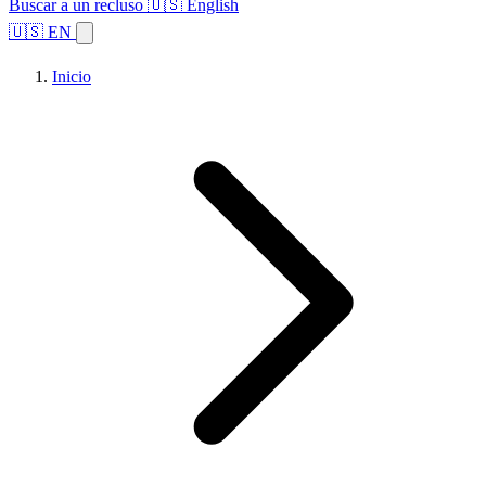
Buscar a un recluso
🇺🇸 English
🇺🇸 EN
Inicio
Explorar estados
Temas
Búsqueda de instalaciones
Inicio