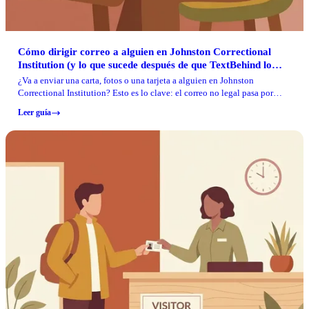
Cómo dirigir correo a alguien en Johnston Correctional
Institution (y lo que sucede después de que TextBehind lo
escanea)
¿Va a enviar una carta, fotos o una tarjeta a alguien en Johnston
Correctional Institution? Esto es lo clave: el correo no legal pasa por
TextBehind primero. Use el formato de dirección exacto que requieren y
Leer guía
su correo será escaneado y entregado en la tableta de su ser querido.