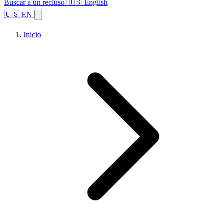
Buscar a un recluso
🇺🇸 English
🇺🇸 EN
Inicio
Explorar estados
Temas
Búsqueda de instalaciones
Inicio