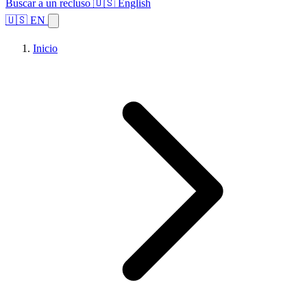
Buscar a un recluso
🇺🇸 English
🇺🇸 EN
Inicio
Explorar estados
Temas
Búsqueda de instalaciones
Inicio