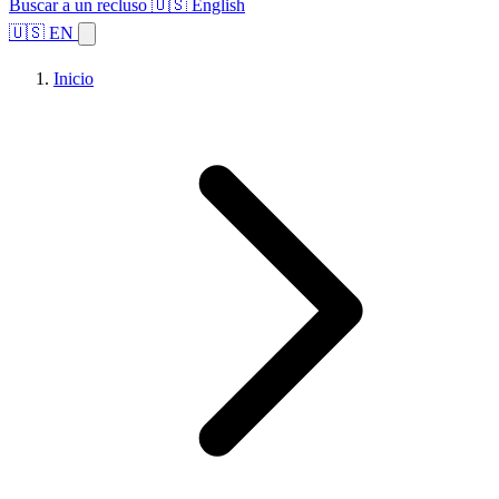
Buscar a un recluso
🇺🇸 English
🇺🇸 EN
Inicio
Explorar estados
Temas
Búsqueda de instalaciones
Inicio