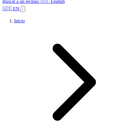
Buscar a un recluso
🇺🇸 English
🇺🇸 EN
Inicio
Explorar estados
Temas
Búsqueda de instalaciones
Inicio