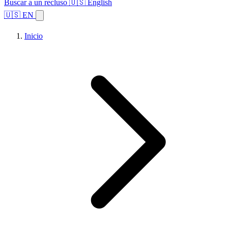
Buscar a un recluso
🇺🇸 English
🇺🇸 EN
Inicio
Explorar estados
Temas
Búsqueda de instalaciones
Inicio