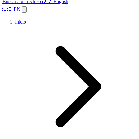
Buscar a un recluso
🇺🇸 English
🇺🇸 EN
Inicio
Explorar estados
Temas
Búsqueda de instalaciones
Inicio