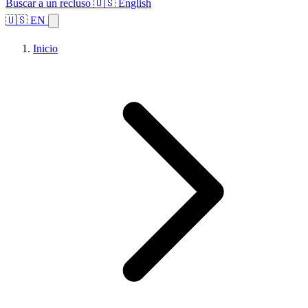
Buscar a un recluso
🇺🇸 English
🇺🇸 EN
Inicio
Explorar estados
Temas
Búsqueda de instalaciones
Inicio