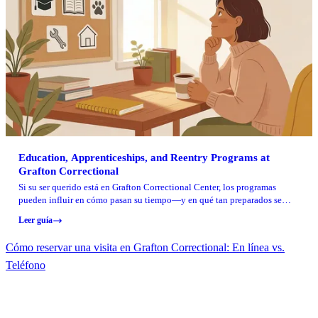
Education, Apprenticeships, and Reentry Programs at
Grafton Correctional
Si su ser querido está en Grafton Correctional Center, los programas
pueden influir en cómo pasan su tiempo—y en qué tan preparados se
sienten a medida que se acerca la liberación. Aquí tiene un desglose
Leer guía
práctico de la educación, la formación laboral, los servicios de
recuperación, los proyectos comunitarios y las opciones de alojamiento
Cómo reservar una visita en Grafton Correctional: En línea vs.
especializado disponibles en Grafton.
Teléfono