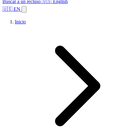
Buscar a un recluso
🇺🇸 English
🇺🇸 EN
Inicio
Explorar estados
Temas
Búsqueda de instalaciones
Inicio