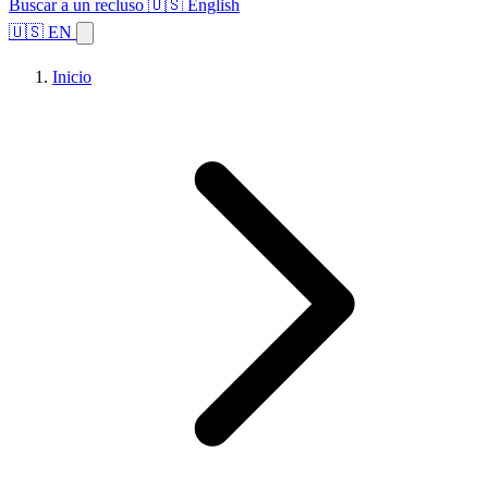
Buscar a un recluso
🇺🇸 English
🇺🇸 EN
Inicio
Explorar estados
Temas
Búsqueda de instalaciones
Inicio